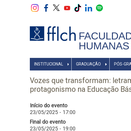
Pular
para
o
conteúdo
principal
FACULDAD
HUMANAS 
NAVEGADOR
INSTITUCIONAL
GRADUAÇÃO
PÓS-GR
PRINCIPAL
Vozes que transformam: letra
protagonismo na Educação Bás
Início do evento
23/05/2025 - 17:00
Final do evento
23/05/2025 - 19:00