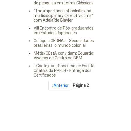
de pesquisa em Letras Clássicas
"The importance of holistic and
multidisciplinary care of victims"
com Adelaïde Blavier
VIII Encontro de Pós-graduandos
em Estudos Japoneses
Colóquio CEDHAL - Sexualidades
brasileiras: o mundo colonial
Métis/CEstA convidam: Eduardo
Viveiros de Castro na BBM
II Contextar - Concurso de Escrita
Criativa da PPFLH - Entrega dos
Certificados
Paginação
Página anterior
‹ Anterior
Página 2