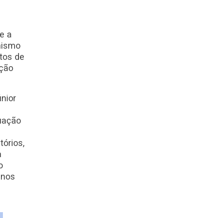
e a
nismo
tos de
ução
únior
tuação
órios,
a
o
 nos