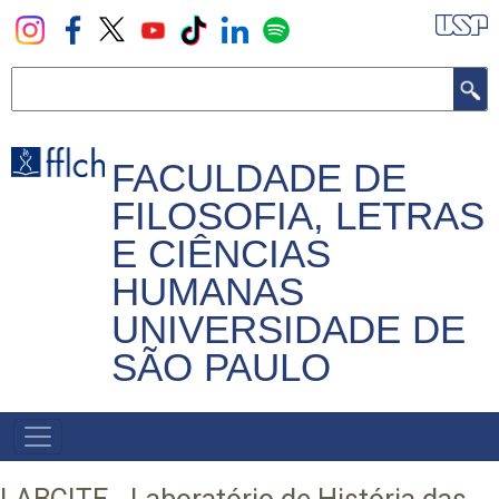
Pular
para
o
Buscar
conteúdo
principal
FACULDADE DE
FILOSOFIA, LETRAS
E CIÊNCIAS
HUMANAS
UNIVERSIDADE DE
SÃO PAULO
NAVEGADOR
PRINCIPAL