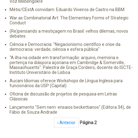
Voz Mebêngôkre
Métis/CEstA convidam: Eduardo Viveiros de Castro na BBM
War as Combinatorial Art: The Elementary Forms of Strategic
Conduct
(Re)pensando a mestiçagem no Brasil: velhos dilemas, novos
debates
Ciência e Democracia: "Negacionismo científico e crise da
democracia: verdade, ciência e esfera pública"
"A ilha na cidade em transformação: arquivo, memória e
pertença na diáspora açoriana em Cambridge & Somerville,
Massachusetts". Palestra de Graça Cordeiro, docente do ISCTE-
Instituto Universitário de Lisboa
Aucani Idiomas oferece Workshops de Língua Inglesa para
funcionários da USP (Capital)
Oficina de discussão de projetos de pesquisa em Letras
Clássicas
Lançamento "Sem nem: ensaios beckettianos" (Editora 34), de
Fábio de Souza Andrade
Paginação
Página anterior
‹ Anterior
Página 2