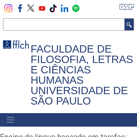
Pular
para
o
Buscar
conteúdo
principal
FACULDADE DE
FILOSOFIA, LETRAS
E CIÊNCIAS
HUMANAS
UNIVERSIDADE DE
SÃO PAULO
NAVEGADOR
PRINCIPAL