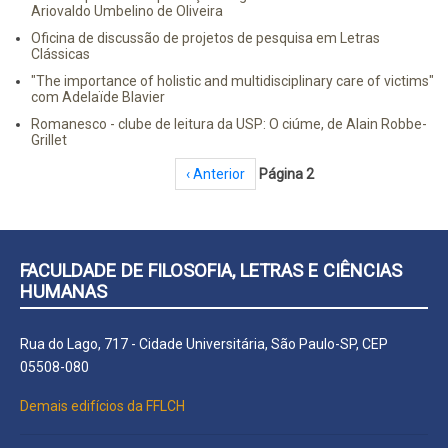
Ariovaldo Umbelino de Oliveira
Oficina de discussão de projetos de pesquisa em Letras
Clássicas
"The importance of holistic and multidisciplinary care of victims"
com Adelaïde Blavier
Romanesco - clube de leitura da USP: O ciúme, de Alain Robbe-
Grillet
Paginação
Página anterior
‹ Anterior
Página 2
FACULDADE DE FILOSOFIA, LETRAS E CIÊNCIAS
HUMANAS
Rua do Lago, 717 - Cidade Universitária, São Paulo-SP, CEP
05508-080
Demais edifícios da FFLCH