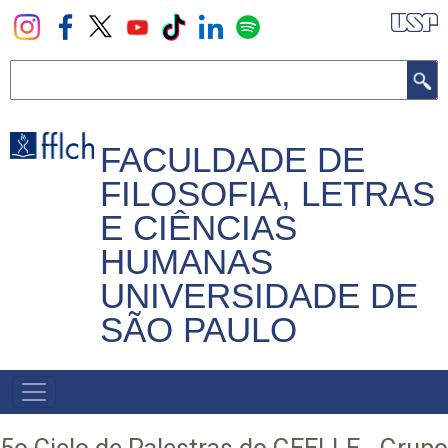
Pular
para
o
Buscar
conteúdo
principal
FACULDADE DE
FILOSOFIA, LETRAS
E CIÊNCIAS
HUMANAS
UNIVERSIDADE DE
SÃO PAULO
NAVEGADOR
PRINCIPAL