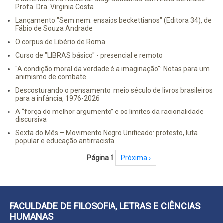
Profa. Dra. Virginia Costa
Lançamento "Sem nem: ensaios beckettianos" (Editora 34), de
Fábio de Souza Andrade
O corpus de Libério de Roma
Curso de "LIBRAS básico" - presencial e remoto
"A condição moral da verdade é a imaginação": Notas para um
animismo de combate
Descosturando o pensamento: meio século de livros brasileiros
para a infância, 1976-2026
A “força do melhor argumento” e os limites da racionalidade
discursiva
Sexta do Mês – Movimento Negro Unificado: protesto, luta
popular e educação antirracista
Paginação
Página 1
Próxima página
Próxima ›
FACULDADE DE FILOSOFIA, LETRAS E CIÊNCIAS
HUMANAS