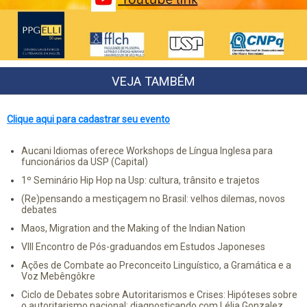
VEJA TAMBÉM
Clique aqui para cadastrar seu evento
Aucani Idiomas oferece Workshops de Língua Inglesa para
funcionários da USP (Capital)
1º Seminário Hip Hop na Usp: cultura, trânsito e trajetos
(Re)pensando a mestiçagem no Brasil: velhos dilemas, novos
debates
Maos, Migration and the Making of the Indian Nation
VIII Encontro de Pós-graduandos em Estudos Japoneses
Ações de Combate ao Preconceito Linguístico, a Gramática e a
Voz Mebêngôkre
Ciclo de Debates sobre Autoritarismos e Crises: Hipóteses sobre
o autoritarismo nacional: diagnosticando com Lélia Gonzalez