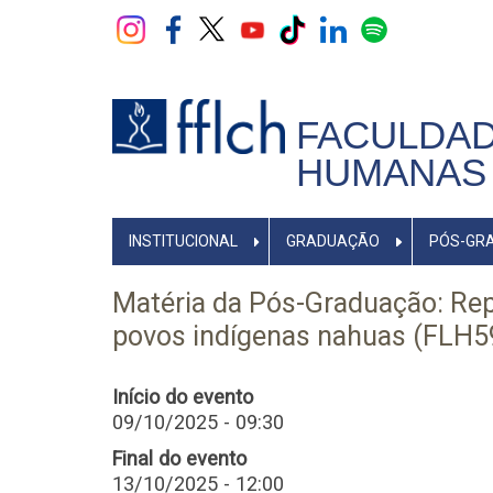
Pular
para
o
conteúdo
principal
FACULDAD
HUMANAS 
NAVEGADOR
INSTITUCIONAL
GRADUAÇÃO
PÓS-GR
PRINCIPAL
Matéria da Pós-Graduação: Rep
povos indígenas nahuas (FLH5
Início do evento
09/10/2025 - 09:30
Final do evento
13/10/2025 - 12:00