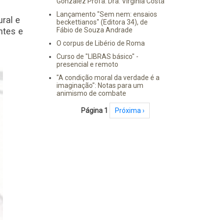
Gonzalez Profa. Dra. Virginia Costa
Lançamento "Sem nem: ensaios
ral e
beckettianos" (Editora 34), de
ntes e
Fábio de Souza Andrade
O corpus de Libério de Roma
Curso de "LIBRAS básico" -
presencial e remoto
"A condição moral da verdade é a
imaginação": Notas para um
animismo de combate
Paginação
Página 1
Próxima página
Próxima ›