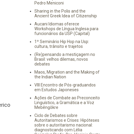
Pedro Meniconi
Sharing in the Polis and the
Ancient Greek Idea of Citizenship
Aucani Idiomas oferece
Workshops de Língua Inglesa para
funcionários da USP (Capital)
1º Seminário Hip Hop na Usp:
cultura, trânsito e trajetos
(Re)pensando a mestiçagem no
Brasil: velhos dilemas, novos
debates
Maos, Migration and the Making of
the Indian Nation
VIII Encontro de Pós-graduandos
em Estudos Japoneses
Ações de Combate ao Preconceito
Linguístico, a Gramática e a Voz
rico
Mebêngôkre
Ciclo de Debates sobre
Autoritarismos e Crises: Hipóteses
sobre o autoritarismo nacional:
diagnosticando com Lélia