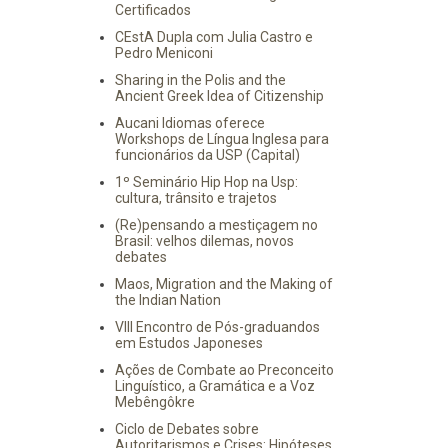
Certificados
CEstA Dupla com Julia Castro e
Pedro Meniconi
Sharing in the Polis and the
Ancient Greek Idea of Citizenship
Aucani Idiomas oferece
Workshops de Língua Inglesa para
funcionários da USP (Capital)
1º Seminário Hip Hop na Usp:
cultura, trânsito e trajetos
(Re)pensando a mestiçagem no
Brasil: velhos dilemas, novos
debates
Maos, Migration and the Making of
the Indian Nation
VIII Encontro de Pós-graduandos
em Estudos Japoneses
Ações de Combate ao Preconceito
Linguístico, a Gramática e a Voz
Mebêngôkre
Ciclo de Debates sobre
Autoritarismos e Crises: Hipóteses