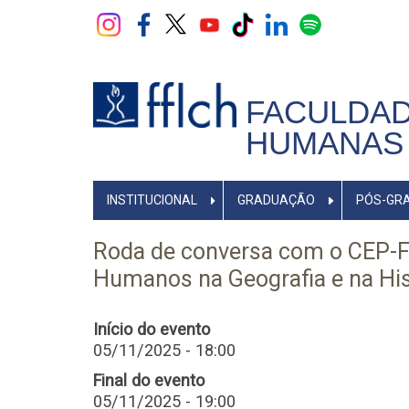
Pular
para
o
conteúdo
principal
FACULDAD
HUMANAS 
NAVEGADOR
INSTITUCIONAL
GRADUAÇÃO
PÓS-GR
PRINCIPAL
Roda de conversa com o CEP-F
Humanos na Geografia e na His
Início do evento
05/11/2025 - 18:00
Final do evento
05/11/2025 - 19:00