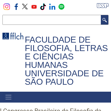
Pular
para
o
Buscar
conteúdo
principal
FACULDADE DE
FILOSOFIA, LETRAS
E CIÊNCIAS
HUMANAS
UNIVERSIDADE DE
SÃO PAULO
NAVEGADOR
PRINCIPAL