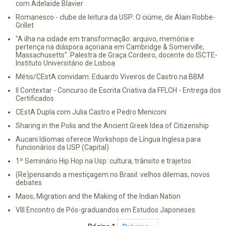
com Adelaïde Blavier
Romanesco - clube de leitura da USP: O ciúme, de Alain Robbe-
Grillet
"A ilha na cidade em transformação: arquivo, memória e
pertença na diáspora açoriana em Cambridge & Somerville,
Massachusetts". Palestra de Graça Cordeiro, docente do ISCTE-
Instituto Universitário de Lisboa
Métis/CEstA convidam: Eduardo Viveiros de Castro na BBM
II Contextar - Concurso de Escrita Criativa da FFLCH - Entrega dos
Certificados
CEstA Dupla com Julia Castro e Pedro Meniconi
Sharing in the Polis and the Ancient Greek Idea of Citizenship
Aucani Idiomas oferece Workshops de Língua Inglesa para
funcionários da USP (Capital)
1º Seminário Hip Hop na Usp: cultura, trânsito e trajetos
(Re)pensando a mestiçagem no Brasil: velhos dilemas, novos
debates
Maos, Migration and the Making of the Indian Nation
VIII Encontro de Pós-graduandos em Estudos Japoneses
Paginação