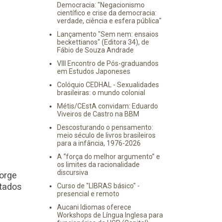
Democracia: "Negacionismo
científico e crise da democracia:
verdade, ciência e esfera pública"
Lançamento "Sem nem: ensaios
beckettianos" (Editora 34), de
Fábio de Souza Andrade
VIII Encontro de Pós-graduandos
em Estudos Japoneses
Colóquio CEDHAL - Sexualidades
brasileiras: o mundo colonial
Métis/CEstA convidam: Eduardo
Viveiros de Castro na BBM
Descosturando o pensamento:
meio século de livros brasileiros
para a infância, 1976-2026
A “força do melhor argumento” e
os limites da racionalidade
discursiva
orge
stados
Curso de "LIBRAS básico" -
presencial e remoto
Aucani Idiomas oferece
Workshops de Língua Inglesa para