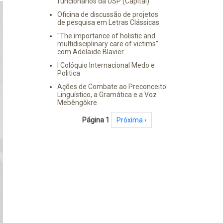
funcionários da USP (Capital)
Oficina de discussão de projetos
de pesquisa em Letras Clássicas
"The importance of holistic and
multidisciplinary care of victims"
com Adelaïde Blavier
I Colóquio Internacional Medo e
Politica
Ações de Combate ao Preconceito
Linguístico, a Gramática e a Voz
Mebêngôkre
Paginação
Página 1
Próxima página
Próxima ›