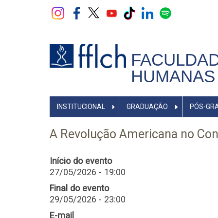
Pular
para
o
conteúdo
principal
FACULDAD
HUMANAS 
NAVEGADOR
INSTITUCIONAL
GRADUAÇÃO
PÓS-GR
PRINCIPAL
A Revolução Americana no Cont
Início do evento
27/05/2026 - 19:00
Final do evento
29/05/2026 - 23:00
E-mail