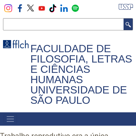
Pular
para
o
Buscar
conteúdo
principal
FACULDADE DE
FILOSOFIA, LETRAS
E CIÊNCIAS
HUMANAS
UNIVERSIDADE DE
SÃO PAULO
NAVEGADOR
PRINCIPAL