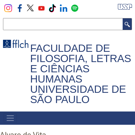
Pular
para
o
Buscar
conteúdo
principal
FACULDADE DE
FILOSOFIA, LETRAS
E CIÊNCIAS
HUMANAS
UNIVERSIDADE DE
SÃO PAULO
NAVEGADOR
PRINCIPAL