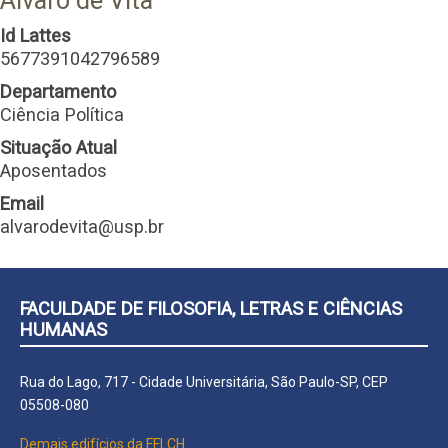
Alvaro de Vita
Id Lattes
5677391042796589
Departamento
Ciência Política
Situação Atual
Aposentados
Email
alvarodevita@usp.br
FACULDADE DE FILOSOFIA, LETRAS E CIÊNCIAS
HUMANAS
Rua do Lago, 717 - Cidade Universitária, São Paulo-SP, CEP
05508-080
Demais edifícios da FFLCH