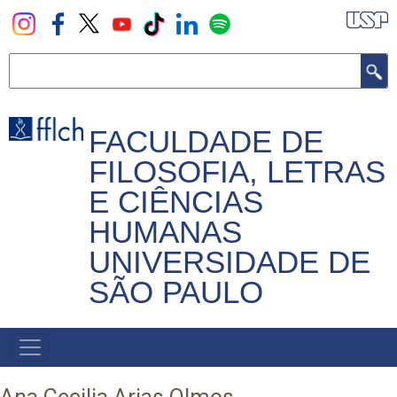
Pular
para
o
Buscar
conteúdo
principal
FACULDADE DE
FILOSOFIA, LETRAS
E CIÊNCIAS
HUMANAS
UNIVERSIDADE DE
SÃO PAULO
NAVEGADOR
PRINCIPAL