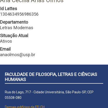
Ana Cecilia Arias Olmos
Id Lattes
1304634956986356
Departamento
Letras Modernas
Situação Atual
Ativos
Email
anaolmos@usp.br
FACULDADE DE FILOSOFIA, LETRAS E CIÊNCIAS
HUMANAS
Rua do Lago, 717 - Cidade Universitária, São Paulo-SP, CEP
05508-080
Demais edifícios da FFLCH