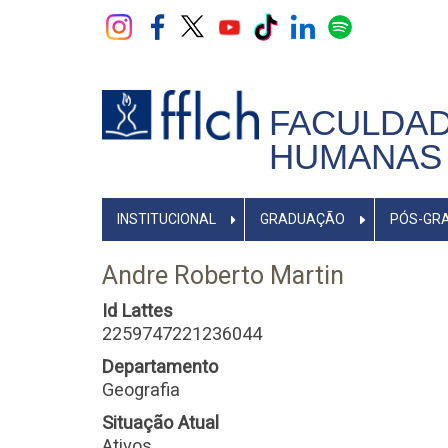
Pular
para
o
conteúdo
principal
FACULDAD
HUMANAS 
NAVEGADOR
INSTITUCIONAL
GRADUAÇÃO
PÓS-GR
PRINCIPAL
Andre Roberto Martin
Id Lattes
2259747221236044
Departamento
Geografia
Situação Atual
Ativos