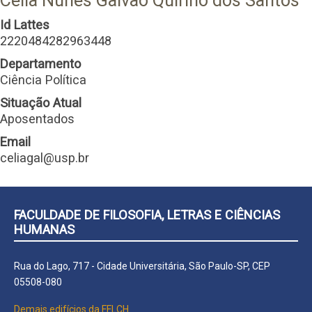
Celia Nunes Galvao Quirino dos Santos
Id Lattes
2220484282963448
Departamento
Ciência Política
Situação Atual
Aposentados
Email
celiagal@usp.br
FACULDADE DE FILOSOFIA, LETRAS E CIÊNCIAS
HUMANAS
Rua do Lago, 717 - Cidade Universitária, São Paulo-SP, CEP
05508-080
Demais edifícios da FFLCH