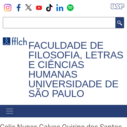
Pular
para
o
Buscar
conteúdo
principal
FACULDADE DE
FILOSOFIA, LETRAS
E CIÊNCIAS
HUMANAS
UNIVERSIDADE DE
SÃO PAULO
NAVEGADOR
PRINCIPAL