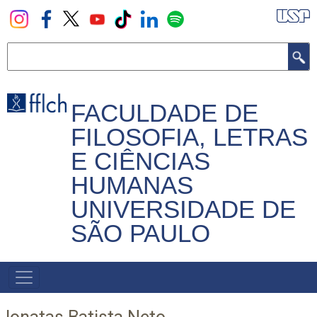
Pular
para
o
Buscar
conteúdo
principal
FACULDADE DE
FILOSOFIA, LETRAS
E CIÊNCIAS
HUMANAS
UNIVERSIDADE DE
SÃO PAULO
NAVEGADOR
PRINCIPAL