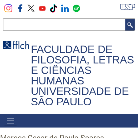
Pular
para
o
Buscar
conteúdo
principal
FACULDADE DE
FILOSOFIA, LETRAS
E CIÊNCIAS
HUMANAS
UNIVERSIDADE DE
SÃO PAULO
NAVEGADOR
PRINCIPAL