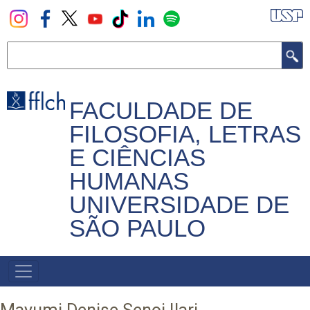
Pular
para
o
Buscar
conteúdo
principal
FACULDADE DE
FILOSOFIA, LETRAS
E CIÊNCIAS
HUMANAS
UNIVERSIDADE DE
SÃO PAULO
NAVEGADOR
PRINCIPAL