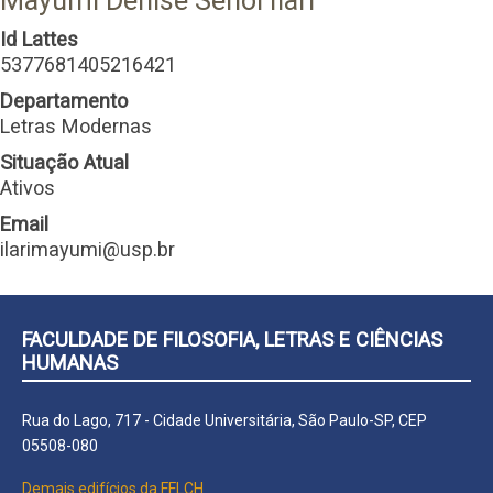
Mayumi Denise Senoi Ilari
Id Lattes
5377681405216421
Departamento
Letras Modernas
Situação Atual
Ativos
Email
ilarimayumi@usp.br
FACULDADE DE FILOSOFIA, LETRAS E CIÊNCIAS
HUMANAS
Rua do Lago, 717 - Cidade Universitária, São Paulo-SP, CEP
05508-080
Demais edifícios da FFLCH