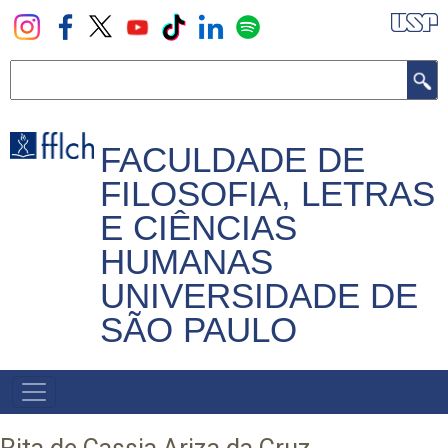
Pular
para
o
Buscar
conteúdo
principal
FACULDADE DE
FILOSOFIA, LETRAS
E CIÊNCIAS
HUMANAS
UNIVERSIDADE DE
SÃO PAULO
NAVEGADOR
PRINCIPAL