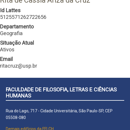
Rita de Cassia Ariza da Cruz
Id Lattes
5125571262722656
Departamento
Geografia
Situação Atual
Ativos
Email
ritacruz@usp.br
FACULDADE DE FILOSOFIA, LETRAS E CIÊNCIAS
HUMANAS
Rua do Lago, 717 - Cidade Universitária, São Paulo-SP, CEP
05508-080
Demais edifícios da FFLCH