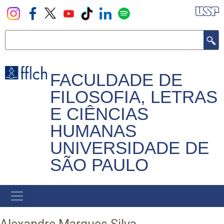
Pular
para
o
Buscar
conteúdo
principal
FACULDADE DE
FILOSOFIA, LETRAS
E CIÊNCIAS
HUMANAS
UNIVERSIDADE DE
SÃO PAULO
NAVEGADOR
PRINCIPAL