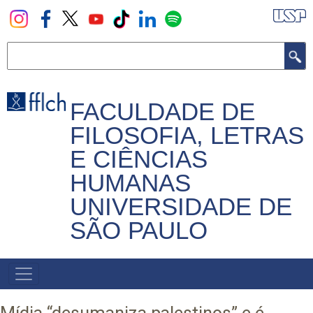
Pular
para
o
Buscar
conteúdo
principal
FACULDADE DE
FILOSOFIA, LETRAS
E CIÊNCIAS
HUMANAS
UNIVERSIDADE DE
SÃO PAULO
NAVEGADOR
PRINCIPAL