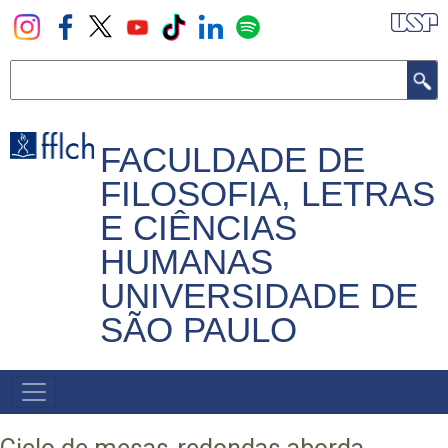
Pular
para
o
Buscar
conteúdo
principal
FACULDADE DE
FILOSOFIA, LETRAS
E CIÊNCIAS
HUMANAS
UNIVERSIDADE DE
SÃO PAULO
NAVEGADOR
PRINCIPAL