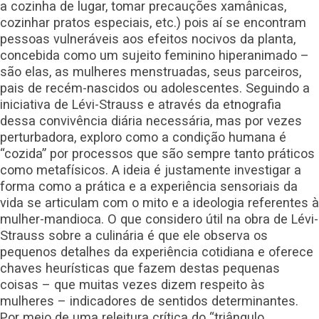
a cozinha de lugar, tomar precauções xamânicas,
cozinhar pratos especiais, etc.) pois aí se encontram
pessoas vulneráveis aos efeitos nocivos da planta,
concebida como um sujeito feminino hiperanimado –
são elas, as mulheres menstruadas, seus parceiros,
pais de recém-nascidos ou adolescentes. Seguindo a
iniciativa de Lévi-Strauss e através da etnografia
dessa convivência diária necessária, mas por vezes
perturbadora, exploro como a condição humana é
“cozida” por processos que são sempre tanto práticos
como metafísicos. A ideia é justamente investigar a
forma como a prática e a experiência sensoriais da
vida se articulam com o mito e a ideologia referentes à
mulher-mandioca. O que considero útil na obra de Lévi-
Strauss sobre a culinária é que ele observa os
pequenos detalhes da experiência cotidiana e oferece
chaves heurísticas que fazem destas pequenas
coisas – que muitas vezes dizem respeito às
mulheres – indicadores de sentidos determinantes.
Por meio de uma releitura crítica do “triângulo