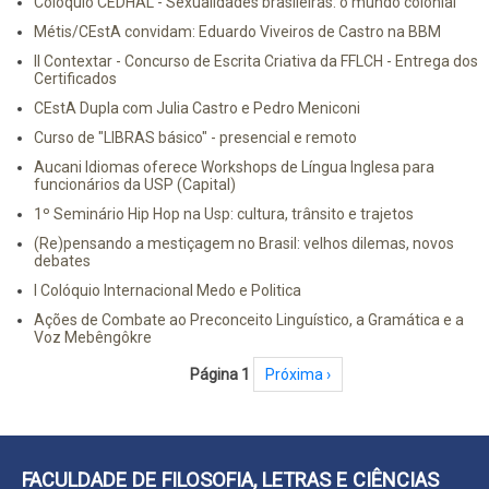
Colóquio CEDHAL - Sexualidades brasileiras: o mundo colonial
Métis/CEstA convidam: Eduardo Viveiros de Castro na BBM
II Contextar - Concurso de Escrita Criativa da FFLCH - Entrega dos
Certificados
CEstA Dupla com Julia Castro e Pedro Meniconi
Curso de "LIBRAS básico" - presencial e remoto
Aucani Idiomas oferece Workshops de Língua Inglesa para
funcionários da USP (Capital)
1º Seminário Hip Hop na Usp: cultura, trânsito e trajetos
(Re)pensando a mestiçagem no Brasil: velhos dilemas, novos
debates
I Colóquio Internacional Medo e Politica
Ações de Combate ao Preconceito Linguístico, a Gramática e a
Voz Mebêngôkre
Paginação
Página 1
Próxima página
Próxima ›
FACULDADE DE FILOSOFIA, LETRAS E CIÊNCIAS