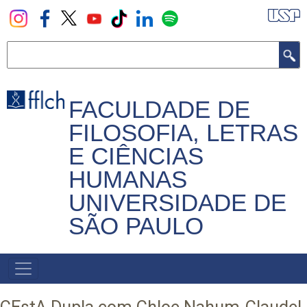
Pular
para
o
Buscar
conteúdo
principal
FACULDADE DE
FILOSOFIA, LETRAS
E CIÊNCIAS
HUMANAS
UNIVERSIDADE DE
SÃO PAULO
NAVEGADOR
PRINCIPAL