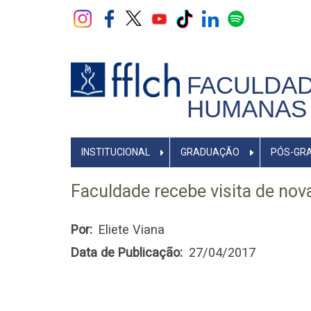
Pular
para
o
conteúdo
principal
FACULDAD
HUMANAS 
NAVEGADOR
INSTITUCIONAL
GRADUAÇÃO
PÓS-GR
PRINCIPAL
Faculdade recebe visita de nova
Por
Eliete Viana
Data de Publicação
27/04/2017