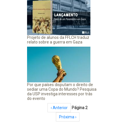
Projeto de alunos da FFLCH traduz
relato sobre a guerra em Gaza
Por que países disputam o direito de
sediar uma Copa do Mundo? Pesquisa
da USP investiga interesses por trás
do evento
Paginação
Página anterior
‹ Anterior
Página 2
Próxima página
Próxima ›