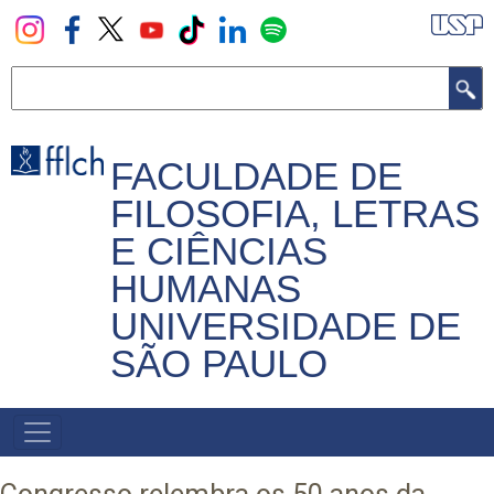
Pular
para
o
Buscar
conteúdo
principal
FACULDADE DE
FILOSOFIA, LETRAS
E CIÊNCIAS
HUMANAS
UNIVERSIDADE DE
SÃO PAULO
NAVEGADOR
PRINCIPAL