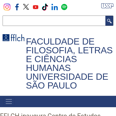
Pular
para
o
Buscar
conteúdo
principal
FACULDADE DE
FILOSOFIA, LETRAS
E CIÊNCIAS
HUMANAS
UNIVERSIDADE DE
SÃO PAULO
NAVEGADOR
PRINCIPAL