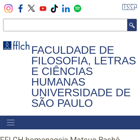
Pular
para
o
Buscar
conteúdo
principal
FACULDADE DE
FILOSOFIA, LETRAS
E CIÊNCIAS
HUMANAS
UNIVERSIDADE DE
SÃO PAULO
NAVEGADOR
PRINCIPAL