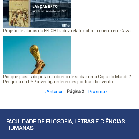
Projeto de alunos da FFLCH traduz relato sobre a guerra em Gaza
Por que países disputam o direito de sediar uma Copa do Mundo?
Pesquisa da USP investiga interesses por trás do evento
Paginação
Página anterior
‹ Anterior
Página 2
Próxima página
Próxima ›
FACULDADE DE FILOSOFIA, LETRAS E CIÊNCIAS
HUMANAS