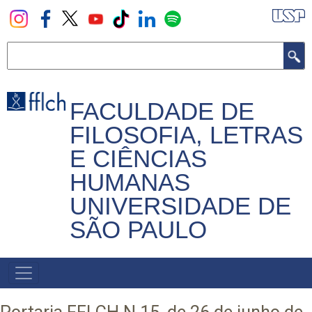
Pular
para
o
Buscar
conteúdo
principal
FACULDADE DE
FILOSOFIA, LETRAS
E CIÊNCIAS
HUMANAS
UNIVERSIDADE DE
SÃO PAULO
NAVEGADOR
PRINCIPAL