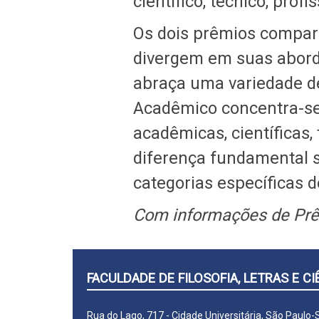
científico, técnico, prof
Os dois prêmios compa
divergem em suas abord
abraça uma variedade de 
Acadêmico concentra-se
acadêmicas, científicas, 
diferença fundamental se
categorias específicas
Com informações de Prê
FACULDADE DE FILOSOFIA, LETRAS E 
Rua do Lago, 717 - Cidade Universitária, São Paulo