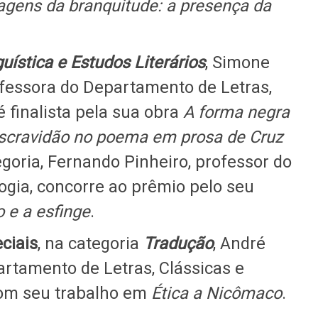
agens da branquitude: a presença da
guística e Estudos Literários
, Simone
rofessora do Departamento de Letras,
é finalista pela sua obra
A forma negra
escravidão no poema em prosa de Cruz
ria, Fernando Pinheiro, professor do
gia, concorre ao prêmio pelo seu
 e a esfinge
.
ciais
, na categoria
Tradução
, André
artamento de Letras, Clássicas e
 com seu trabalho em
Ética a Nicômaco
.