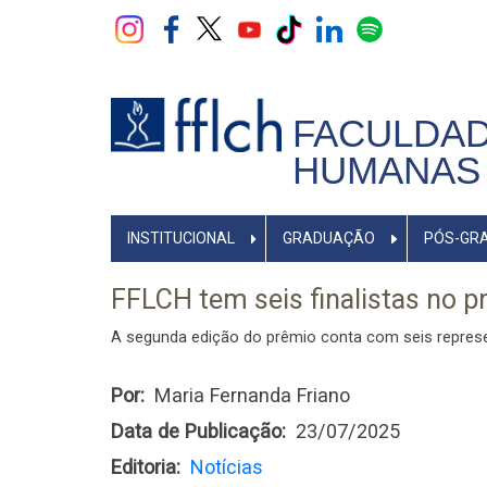
Pular
para
o
conteúdo
principal
FACULDAD
HUMANAS 
NAVEGADOR
INSTITUCIONAL
GRADUAÇÃO
PÓS-GR
PRINCIPAL
FFLCH tem seis finalistas no 
A segunda edição do prêmio conta com seis repres
Por
Maria Fernanda Friano
Data de Publicação
23/07/2025
Editoria
Notícias