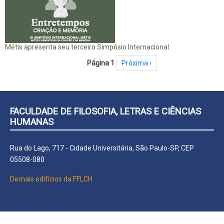
Métis apresenta seu terceiro Simpósio Internacional
Paginação
Página 1
Próxima página
Próxima ›
FACULDADE DE FILOSOFIA, LETRAS E CIÊNCIAS
HUMANAS
Rua do Lago, 717 - Cidade Universitária, São Paulo-SP, CEP
05508-080
Demais edifícios da FFLCH