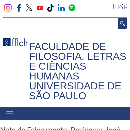
Pular
para
o
Buscar
conteúdo
principal
FACULDADE DE
FILOSOFIA, LETRAS
E CIÊNCIAS
HUMANAS
UNIVERSIDADE DE
SÃO PAULO
NAVEGADOR
PRINCIPAL