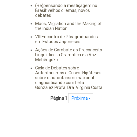
(Re)pensando a mestiçagem no
Brasil: velhos dilemas, novos
debates
Maos, Migration and the Making of
the Indian Nation
VIII Encontro de Pós-graduandos
em Estudos Japoneses
Ações de Combate ao Preconceito
Linguístico, a Gramática e a Voz
Mebêngôkre
Ciclo de Debates sobre
Autoritarismos e Crises: Hipóteses
sobre o autoritarismo nacional:
diagnosticando com Lélia
Gonzalez Profa. Dra. Virginia Costa
Paginação
Página 1
Próxima página
Próxima ›