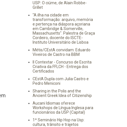
USP: O ciúme, de Alain Robbe-
Grillet
"A ilha na cidade em
transformação: arquivo, memória
e pertença na diáspora açoriana
em Cambridge & Somerville,
Massachusetts". Palestra de Graça
Cordeiro, docente do ISCTE-
Instituto Universitário de Lisboa
Métis/CEstA convidam: Eduardo
Viveiros de Castro na BBM
II Contextar - Concurso de Escrita
Criativa da FFLCH - Entrega dos
Certificados
CEstA Dupla com Julia Castro e
Pedro Meniconi
Sharing in the Polis and the
 em
Ancient Greek Idea of Citizenship
Aucani Idiomas oferece
Workshops de Língua Inglesa para
funcionários da USP (Capital)
1º Seminário Hip Hop na Usp:
cultura, trânsito e trajetos