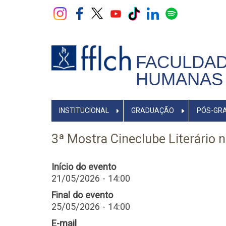
Pular
para
o
conteúdo
principal
FACULDAD
HUMANAS 
NAVEGADOR
INSTITUCIONAL
GRADUAÇÃO
PÓS-GR
PRINCIPAL
3ª Mostra Cineclube Literário 
Início do evento
21/05/2026 - 14:00
Final do evento
25/05/2026 - 14:00
E-mail