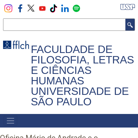
Pular
para
o
Buscar
conteúdo
principal
FACULDADE DE
FILOSOFIA, LETRAS
E CIÊNCIAS
HUMANAS
UNIVERSIDADE DE
SÃO PAULO
NAVEGADOR
PRINCIPAL