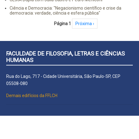
Ciência e Democracia: "Negacionismo científico e crise da
democracia: verdade, ciência e esfera pública"
Paginação
Página 1
Próxima página
Próxima ›
FACULDADE DE FILOSOFIA, LETRAS E CIÊNCIAS
HUMANAS
Rua do Lago, 717 - Cidade Universitária, São Paulo-SP, CEP
05508-080
Demais edifícios da FFLCH