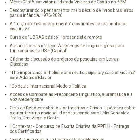
Métis/CEstA convidam: Eduardo Viveiros de Castro na BBM
Descosturando o pensamento: meio século de livros brasileiros
para a infância, 1976-2026
A “força do melhor argumento” e os limites da racionalidade
discursiva
Curso de "LIBRAS básico" - presencial e remoto
Aucani Idiomas oferece Workshops de Língua Inglesa para
funcionários da USP (Capital)
Oficina de discussão de projetos de pesquisa em Letras
Clássicas
"The importance of holistic and multidisciplinary care of victims"
com Adelaïde Blavier
I Colóquio Internacional Medo e Politica
Ações de Combate ao Preconceito Linguístico, a Gramática e a
Voz Mebêngôkre
Ciclo de Debates sobre Autoritarismos e Crises: Hipóteses sobre
o autoritarismo nacional: diagnosticando com Lélia Gonzalez
Profa. Dra. Virginia Costa
II Contextar - Concurso de Escrita Criativa da PPFLH - Entrega
dos Certificados
CEstA Dupla com Julia Castro e Pedro Meniconi