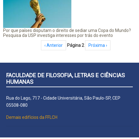
Por que países disputam o direito de sediar uma Copa do Mundo?
Pesquisa da USP investiga interesses por trás do evento
Paginação
Página anterior
‹ Anterior
Página 2
Próxima página
Próxima ›
FACULDADE DE FILOSOFIA, LETRAS E CIÊNCIAS
HUMANAS
Rua do Lago, 717 - Cidade Universitária, São Paulo-SP, CEP
05508-080
Demais edifícios da FFLCH