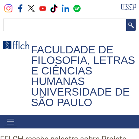
Pular
para
o
Buscar
conteúdo
principal
FACULDADE DE
FILOSOFIA, LETRAS
E CIÊNCIAS
HUMANAS
UNIVERSIDADE DE
SÃO PAULO
NAVEGADOR
PRINCIPAL