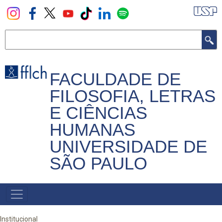
Pular
para
o
Buscar
conteúdo
principal
FACULDADE DE
FILOSOFIA, LETRAS
E CIÊNCIAS
HUMANAS
UNIVERSIDADE DE
SÃO PAULO
NAVEGADOR
PRINCIPAL
Institucional