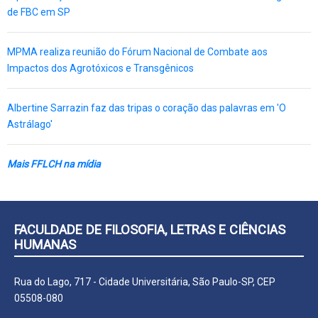
de FBC em SP
MPMA realiza reunião do Fórum Nacional de Combate aos
Impactos dos Agrotóxicos e Transgênicos
Albertine Sarrazin faz das tripas o coração das palavras em 'O
Astrálago'
Mais FFLCH na mídia
FACULDADE DE FILOSOFIA, LETRAS E CIÊNCIAS
HUMANAS
Rua do Lago, 717 - Cidade Universitária, São Paulo-SP, CEP
05508-080