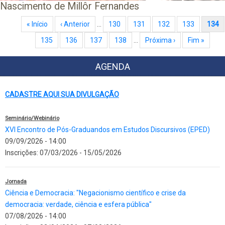
Nascimento de Millôr Fernandes
Paginação
Primeira página
« Início
Página anterior
‹ Anterior
…
Page
130
Page
131
Page
132
Page
133
Página atual
134
Page
135
Page
136
Page
137
Page
138
…
Próxima página
Próxima ›
Última página
Fim »
AGENDA
CADASTRE AQUI SUA DIVULGAÇÃO
Seminário/Webinário
XVI Encontro de Pós-Graduandos em Estudos Discursivos (EPED)
09/09/2026 - 14:00
Inscrições:
07/03/2026
-
15/05/2026
Jornada
Ciência e Democracia: "Negacionismo científico e crise da
democracia: verdade, ciência e esfera pública"
07/08/2026 - 14:00