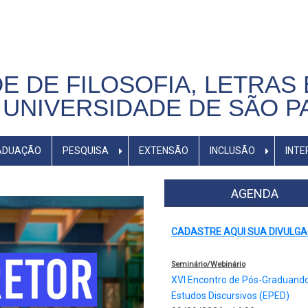
E DE FILOSOFIA, LETRAS 
UNIVERSIDADE DE SÃO P
ADUAÇÃO
PESQUISA
EXTENSÃO
INCLUSÃO
INTE
AGENDA
CADASTRE AQUI SUA DIVULG
Seminário/Webinário
XVI Encontro de Pós-Graduand
Estudos Discursivos (EPED)