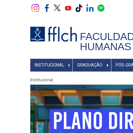
Pular
para
o
conteúdo
principal
FACULDAD
HUMANAS 
NAVEGADOR
INSTITUCIONAL
GRADUAÇÃO
PÓS-GR
PRINCIPAL
Institucional