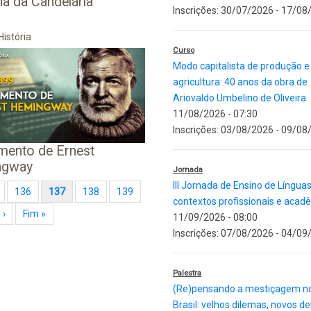
a da Candelária
Inscrições:
30/07/2026
-
17/08
História
Curso
Modo capitalista de produção e
agricultura: 40 anos da obra de
Ariovaldo Umbelino de Oliveira
11/08/2026 - 07:30
Inscrições:
03/08/2026
-
09/08
mento de Ernest
ngway
Jornada
III Jornada de Ensino de Língua
e
Page
136
Página atual
137
Page
138
Page
139
contextos profissionais e acad
 ›
Última página
Fim »
11/09/2026 - 08:00
Inscrições:
07/08/2026
-
04/09
Palestra
(Re)pensando a mestiçagem n
Brasil: velhos dilemas, novos d