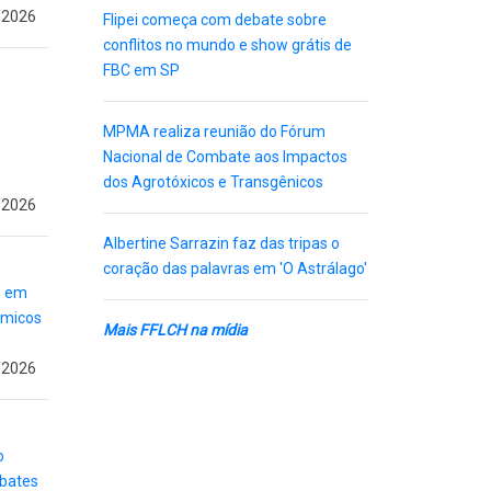
/2026
Flipei começa com debate sobre
conflitos no mundo e show grátis de
FBC em SP
MPMA realiza reunião do Fórum
Nacional de Combate aos Impactos
dos Agrotóxicos e Transgênicos
/2026
Albertine Sarrazin faz das tripas o
coração das palavras em 'O Astrálago'
s em
êmicos
Mais FFLCH na mídia
/2026
o
ebates