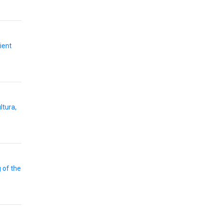
ient
ltura,
 of the