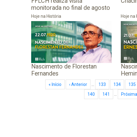
Chacin
FFLCH realiza visita
monitorada no final de agosto
Hoje na História
Hoje na 
Nascimento de Florestan
Nasci
Fernandes
Hemi
Paginação
Primeira página
« Início
Página anterior
‹ Anterior
…
Page
133
Page
134
Pag
135
Page
140
Page
141
…
Próxima página
Próxima