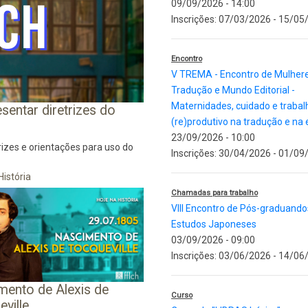
09/09/2026 - 14:00
Inscrições:
07/03/2026
-
15/05
Encontro
V TREMA - Encontro de Mulhere
Tradução e Mundo Editorial -
Maternidades, cuidado e trabal
sentar diretrizes do
(re)produtivo na tradução e na 
23/09/2026 - 10:00
rizes e orientações para uso do
Inscrições:
30/04/2026
-
01/09
História
Chamadas para trabalho
VIII Encontro de Pós-graduand
Estudos Japoneses
03/09/2026 - 09:00
Inscrições:
03/06/2026
-
14/06
mento de Alexis de
Curso
ville