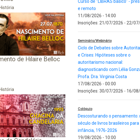
Curso de "LIBRAS básico" - pres
História
e remoto
11/08/2026 - 14:00
Inscrições:
21/07/2026
-
22/07
Seminário/Webinário
Ciclo de Debates sobre Autorit
e Crises: Hipóteses sobre o
ento de Hilaire Belloc
autoritarismo nacional:
diagnosticando com Lélia Gonz
Profa. Dra. Virginia Costa
17/08/2026 - 00:00
História
Inscrições:
30/07/2026
-
16/08
Colóquio
Descosturando o pensamento:
século de livros brasileiros para
infância, 1976-2026
19/08/2026 - 10:00