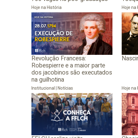
Hoje na História
Hoje na 
Revolução Francesa:
Nascim
Robespierre e a maior parte
dos jacobinos são executados
na guilhotina
Institucional
|
Notícias
Hoje na 