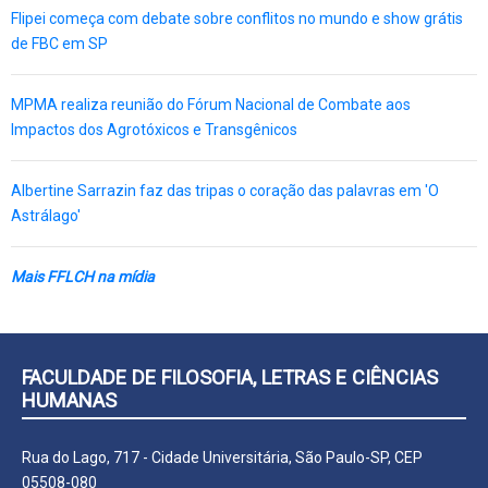
Flipei começa com debate sobre conflitos no mundo e show grátis
de FBC em SP
MPMA realiza reunião do Fórum Nacional de Combate aos
Impactos dos Agrotóxicos e Transgênicos
Albertine Sarrazin faz das tripas o coração das palavras em 'O
Astrálago'
Mais FFLCH na mídia
FACULDADE DE FILOSOFIA, LETRAS E CIÊNCIAS
HUMANAS
Rua do Lago, 717 - Cidade Universitária, São Paulo-SP, CEP
05508-080