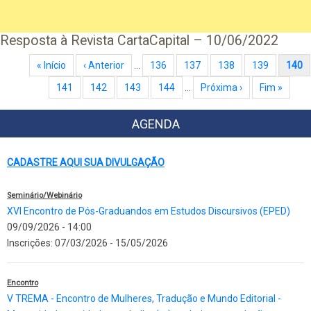
Resposta à Revista CartaCapital – 10/06/2022
Paginação
Primeira página
« Início
Página anterior
‹ Anterior
…
Page
136
Page
137
Page
138
Page
139
Página atual
140
Page
141
Page
142
Page
143
Page
144
…
Próxima página
Próxima ›
Última página
Fim »
AGENDA
CADASTRE AQUI SUA DIVULGAÇÃO
Seminário/Webinário
XVI Encontro de Pós-Graduandos em Estudos Discursivos (EPED)
09/09/2026 - 14:00
Inscrições:
07/03/2026
-
15/05/2026
Encontro
V TREMA - Encontro de Mulheres, Tradução e Mundo Editorial -