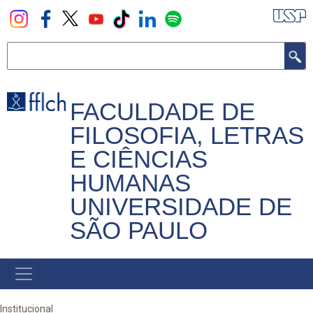
Pular
para
o
Buscar
conteúdo
principal
FACULDADE DE
FILOSOFIA, LETRAS
E CIÊNCIAS
HUMANAS
UNIVERSIDADE DE
SÃO PAULO
NAVEGADOR
PRINCIPAL
Institucional