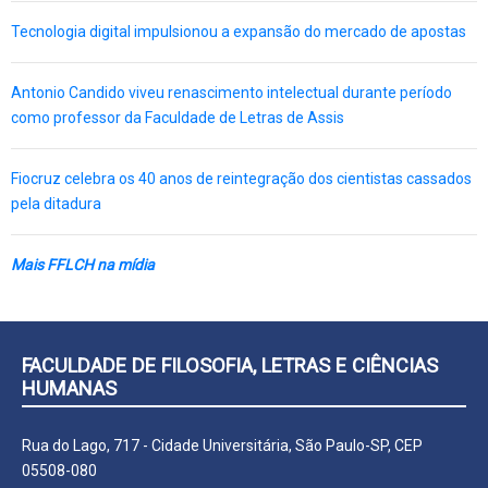
Tecnologia digital impulsionou a expansão do mercado de apostas
Antonio Candido viveu renascimento intelectual durante período
como professor da Faculdade de Letras de Assis
Fiocruz celebra os 40 anos de reintegração dos cientistas cassados
pela ditadura
Mais FFLCH na mídia
FACULDADE DE FILOSOFIA, LETRAS E CIÊNCIAS
HUMANAS
Rua do Lago, 717 - Cidade Universitária, São Paulo-SP, CEP
05508-080