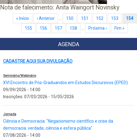
Nota de falecimento: Anita Waingort Novinsky
Paginação
Primeira página
« Início
Página anterior
‹ Anterior
…
Page
150
Page
151
Page
152
Page
153
Página atual
154
Page
155
Page
156
Page
157
Page
158
…
Próxima página
Próxima ›
Última página
Fim »
AGENDA
CADASTRE AQUI SUA DIVULGAÇÃO
Seminário/Webinário
XVI Encontro de Pós-Graduandos em Estudos Discursivos (EPED)
09/09/2026 - 14:00
Inscrições:
07/03/2026
-
15/05/2026
Jornada
Ciência e Democracia: "Negacionismo científico e crise da
democracia: verdade, ciência e esfera pública"
07/08/2026 - 14:00