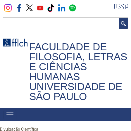
Pular
para
o
Buscar
conteúdo
principal
FACULDADE DE
FILOSOFIA, LETRAS
E CIÊNCIAS
HUMANAS
UNIVERSIDADE DE
SÃO PAULO
NAVEGADOR
PRINCIPAL
Divulgação Científica