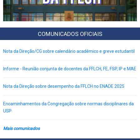
COMUNICADOS OFICIAIS
Nota da Direção/CG sobre calendário acadêmico e greve estudantil
Informe - Reunião conjunta de docentes da FFLCH, FE, FSP, IP e MAE
Nota da Direção sobre desempenho da FFLCH no ENADE 2025
Encaminhamentos da Congregação sobre normas disciplinares da
USP
Mais comunicados