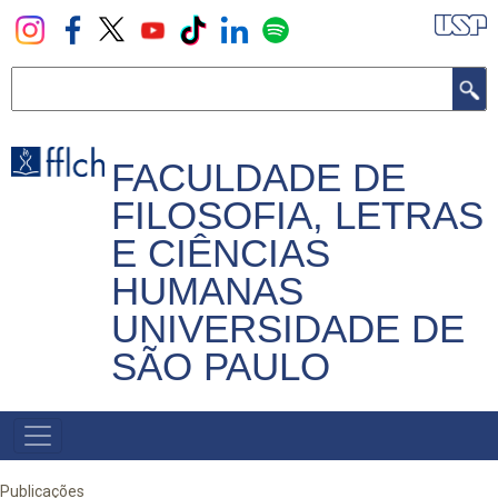
Pular
para
o
Buscar
conteúdo
principal
FACULDADE DE
FILOSOFIA, LETRAS
E CIÊNCIAS
HUMANAS
UNIVERSIDADE DE
SÃO PAULO
NAVEGADOR
PRINCIPAL
Publicações