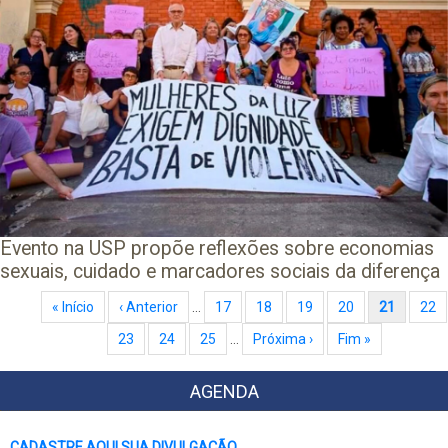
Evento na USP propõe reflexões sobre economias
sexuais, cuidado e marcadores sociais da diferença
Paginação
Primeira página
« Início
Página anterior
‹ Anterior
…
Page
17
Page
18
Page
19
Page
20
Página atual
21
Pag
22
Page
23
Page
24
Page
25
…
Próxima página
Próxima ›
Última página
Fim »
AGENDA
CADASTRE AQUI SUA DIVULGAÇÃO