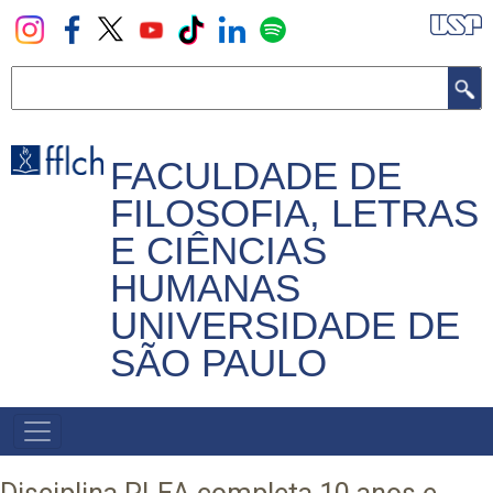
Pular
para
o
Buscar
conteúdo
principal
FACULDADE DE
FILOSOFIA, LETRAS
E CIÊNCIAS
HUMANAS
UNIVERSIDADE DE
SÃO PAULO
NAVEGADOR
PRINCIPAL