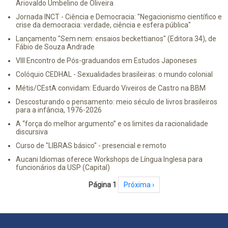
Ariovaldo Umbelino de Oliveira
Jornada INCT - Ciência e Democracia: "Negacionismo científico e
crise da democracia: verdade, ciência e esfera pública"
Lançamento "Sem nem: ensaios beckettianos" (Editora 34), de
Fábio de Souza Andrade
VIII Encontro de Pós-graduandos em Estudos Japoneses
Colóquio CEDHAL - Sexualidades brasileiras: o mundo colonial
Métis/CEstA convidam: Eduardo Viveiros de Castro na BBM
Descosturando o pensamento: meio século de livros brasileiros
para a infância, 1976-2026
A “força do melhor argumento” e os limites da racionalidade
discursiva
Curso de "LIBRAS básico" - presencial e remoto
Aucani Idiomas oferece Workshops de Língua Inglesa para
funcionários da USP (Capital)
Paginação
Página 1
Próxima página
Próxima ›