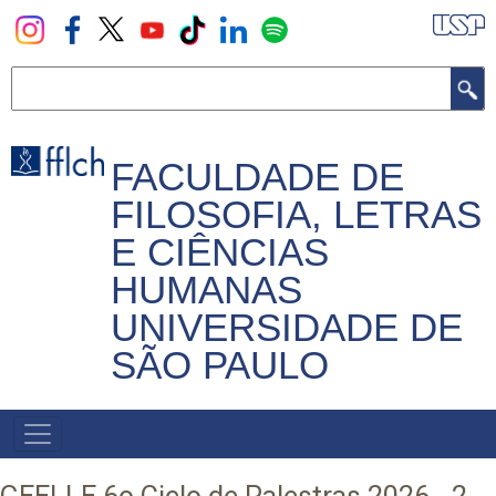
Pular
para
o
Buscar
conteúdo
principal
FACULDADE DE
FILOSOFIA, LETRAS
E CIÊNCIAS
HUMANAS
UNIVERSIDADE DE
SÃO PAULO
NAVEGADOR
PRINCIPAL