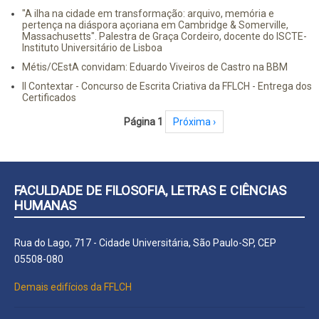
"A ilha na cidade em transformação: arquivo, memória e
pertença na diáspora açoriana em Cambridge & Somerville,
Massachusetts". Palestra de Graça Cordeiro, docente do ISCTE-
Instituto Universitário de Lisboa
Métis/CEstA convidam: Eduardo Viveiros de Castro na BBM
II Contextar - Concurso de Escrita Criativa da FFLCH - Entrega dos
Certificados
Paginação
Página 1
Próxima página
Próxima ›
FACULDADE DE FILOSOFIA, LETRAS E CIÊNCIAS
HUMANAS
Rua do Lago, 717 - Cidade Universitária, São Paulo-SP, CEP
05508-080
Demais edifícios da FFLCH