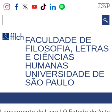
Pular
para
o
Buscar
conteúdo
principal
FACULDADE DE
FILOSOFIA, LETRAS
E CIÊNCIAS
HUMANAS
UNIVERSIDADE DE
SÃO PAULO
NAVEGADOR
PRINCIPAL