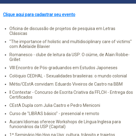
Clique aqui para cadastrar seu evento
Oficina de discussão de projetos de pesquisa em Letras
Clássicas
"The importance of holistic and multidisciplinary care of victims"
com Adelaïde Blavier
Romanesco - clube de leitura da USP: O ciúme, de Alain Robbe-
Grillet
VIII Encontro de Pós-graduandos em Estudos Japoneses
Colóquio CEDHAL - Sexualidades brasileiras: o mundo colonial
Métis/CEstA convidam: Eduardo Viveiros de Castro na BBM
II Contextar - Concurso de Escrita Criativa da FFLCH - Entrega dos
Certificados
CEstA Dupla com Julia Castro e Pedro Meniconi
Curso de "LIBRAS básico" - presencial e remoto
Aucani Idiomas oferece Workshops de Língua Inglesa para
funcionários da USP (Capital)
1º Seminário Hip Hop na Usp: cultura, trânsito e trajetos