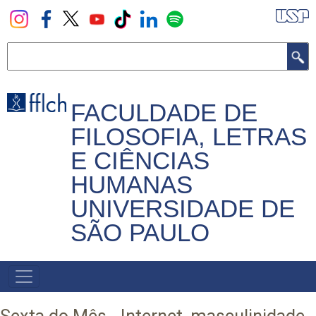
Pular
para
o
Buscar
conteúdo
principal
FACULDADE DE
FILOSOFIA, LETRAS
E CIÊNCIAS
HUMANAS
UNIVERSIDADE DE
SÃO PAULO
NAVEGADOR
PRINCIPAL