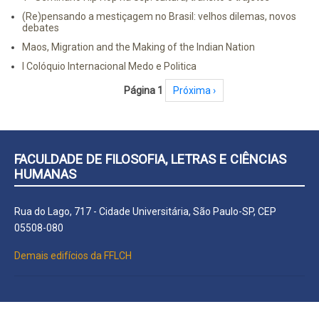
(Re)pensando a mestiçagem no Brasil: velhos dilemas, novos
debates
Maos, Migration and the Making of the Indian Nation
I Colóquio Internacional Medo e Politica
Paginação
Página 1
Próxima página
Próxima ›
FACULDADE DE FILOSOFIA, LETRAS E CIÊNCIAS
HUMANAS
Rua do Lago, 717 - Cidade Universitária, São Paulo-SP, CEP
05508-080
Demais edifícios da FFLCH